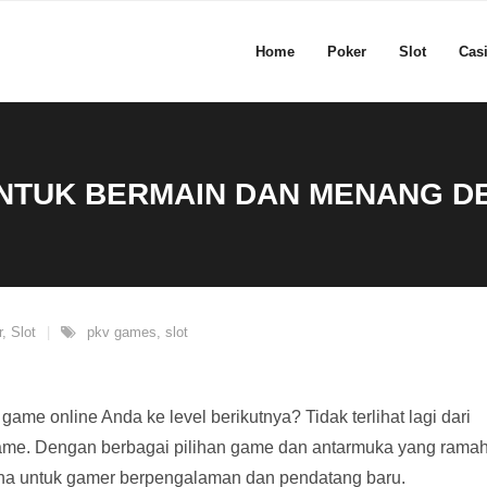
Home
Poker
Slot
Cas
NTUK BERMAIN DAN MENANG 
r
,
Slot
pkv games
,
slot
 online Anda ke level berikutnya? Tidak terlihat lagi dari
game. Dengan berbagai pilihan game dan antarmuka yang rama
na untuk gamer berpengalaman dan pendatang baru.