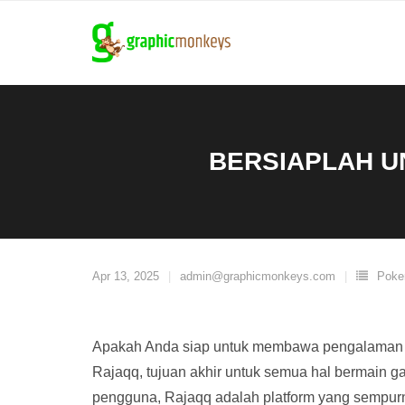
Skip
to
content
BERSIAPLAH U
Apr 13, 2025
admin@graphicmonkeys.com
Poke
Apakah Anda siap untuk membawa pengalaman game
Rajaqq, tujuan akhir untuk semua hal bermain 
pengguna, Rajaqq adalah platform yang sempur