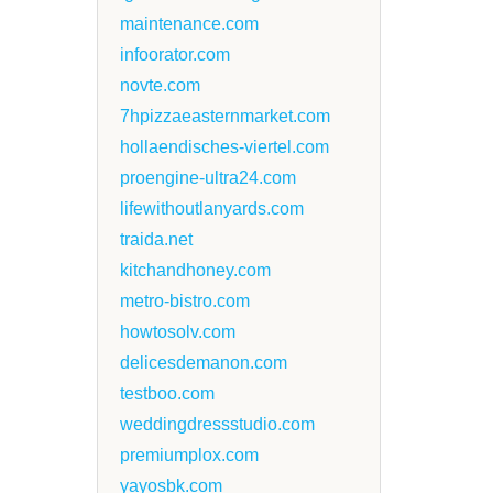
maintenance.com
infoorator.com
novte.com
7hpizzaeasternmarket.com
hollaendisches-viertel.com
proengine-ultra24.com
lifewithoutlanyards.com
traida.net
kitchandhoney.com
metro-bistro.com
howtosolv.com
delicesdemanon.com
testboo.com
weddingdressstudio.com
premiumplox.com
yayosbk.com