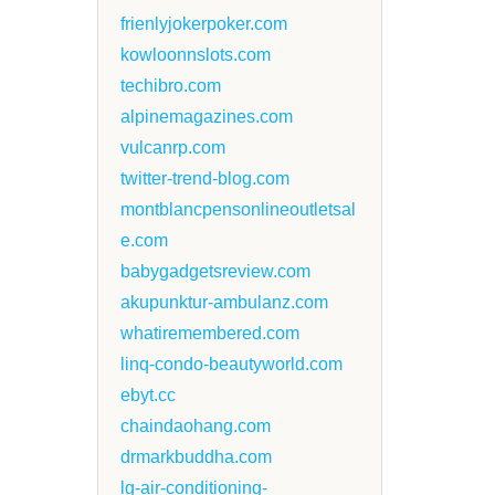
frienlyjokerpoker.com
kowloonnslots.com
techibro.com
alpinemagazines.com
vulcanrp.com
twitter-trend-blog.com
montblancpensonlineoutletsal
e.com
babygadgetsreview.com
akupunktur-ambulanz.com
whatiremembered.com
linq-condo-beautyworld.com
ebyt.cc
chaindaohang.com
drmarkbuddha.com
lg-air-conditioning-