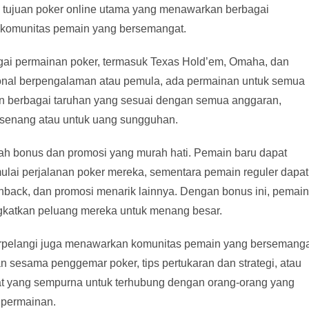
gi, tujuan poker online utama yang menawarkan berbagai
n komunitas pemain yang bersemangat.
gai permainan poker, termasuk Texas Hold’em, Omaha, dan
onal berpengalaman atau pemula, ada permainan untuk semua
kan berbagai taruhan yang sesuai dengan semua anggaran,
-senang atau untuk uang sungguhan.
alah bonus dan promosi yang murah hati. Pemain baru dapat
lai perjalanan poker mereka, sementara pemain reguler dapat
back, dan promosi menarik lainnya. Dengan bonus ini, pemain
gkatkan peluang mereka untuk menang besar.
rpelangi juga menawarkan komunitas pemain yang bersemang
 sesama penggemar poker, tips pertukaran dan strategi, atau
pat yang sempurna untuk terhubung dengan orang-orang yang
 permainan.