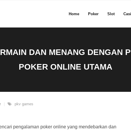
Home
Poker
Slot
Cas
ERMAIN DAN MENANG DENGAN P
POKER ONLINE UTAMA
r
pkv games
ncari pengalaman poker online yang mendebarkan dan