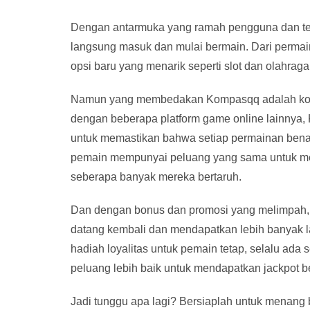
Dengan antarmuka yang ramah pengguna dan t
langsung masuk dan mulai bermain. Dari permaina
opsi baru yang menarik seperti slot dan olahraga v
Namun yang membedakan Kompasqq adalah komi
dengan beberapa platform game online lainnya,
untuk memastikan bahwa setiap permainan benar-
pemain mempunyai peluang yang sama untuk me
seberapa banyak mereka bertaruh.
Dan dengan bonus dan promosi yang melimpah, 
datang kembali dan mendapatkan lebih banyak l
hadiah loyalitas untuk pemain tetap, selalu ad
peluang lebih baik untuk mendapatkan jackpot be
Jadi tunggu apa lagi? Bersiaplah untuk menang