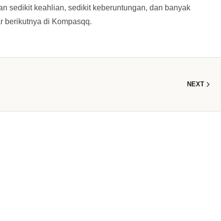
n sedikit keahlian, sedikit keberuntungan, dan banyak
 berikutnya di Kompasqq.
NEXT