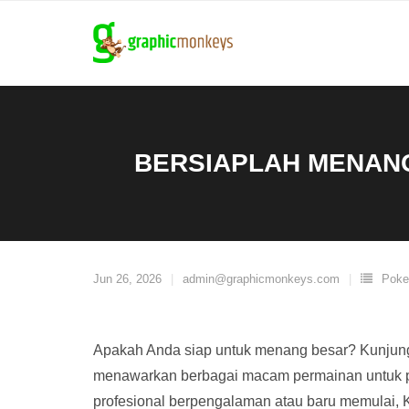
Skip
to
content
BERSIAPLAH MENAN
Jun 26, 2026
admin@graphicmonkeys.com
Poke
Apakah Anda siap untuk menang besar? Kunjung
menawarkan berbagai macam permainan untuk pe
profesional berpengalaman atau baru memulai,