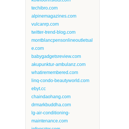
techibro.com
alpinemagazines.com
vulcanrp.com
twitter-trend-blog.com
montblancpensonlineoutletsal
e.com
babygadgetsreview.com
akupunktur-ambulanz.com
whatiremembered.com
linq-condo-beautyworld.com
ebyt.cc
chaindaohang.com
drmarkbuddha.com
lg-air-conditioning-
maintenance.com
infoorator.com