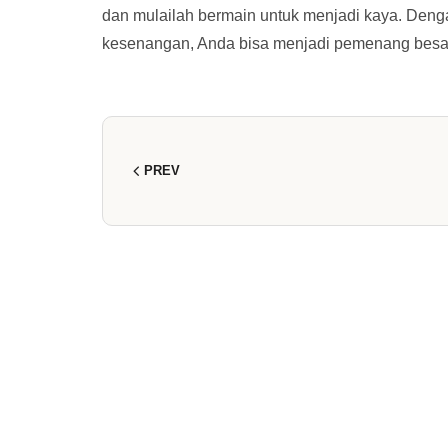
dan mulailah bermain untuk menjadi kaya. Denga
kesenangan, Anda bisa menjadi pemenang besar
PREV