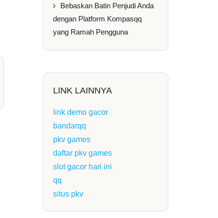
Bebaskan Batin Penjudi Anda
dengan Platform Kompasqq
yang Ramah Pengguna
LINK LAINNYA
link demo gacor
bandarqq
pkv games
daftar pkv games
slot gacor hari ini
qq
situs pkv