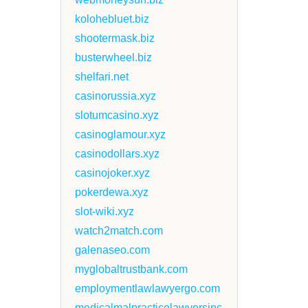
kolohebluet.biz
shootermask.biz
busterwheel.biz
shelfari.net
casinorussia.xyz
slotumcasino.xyz
casinoglamour.xyz
casinodollars.xyz
casinojoker.xyz
pokerdewa.xyz
slot-wiki.xyz
watch2match.com
galenaseo.com
myglobaltrustbank.com
employmentlawlawyergo.com
medicalmalpracticelawyersinc