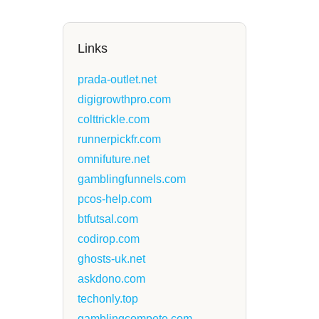
Links
prada-outlet.net
digigrowthpro.com
colttrickle.com
runnerpickfr.com
omnifuture.net
gamblingfunnels.com
pcos-help.com
btfutsal.com
codirop.com
ghosts-uk.net
askdono.com
techonly.top
gamblingcompete.com