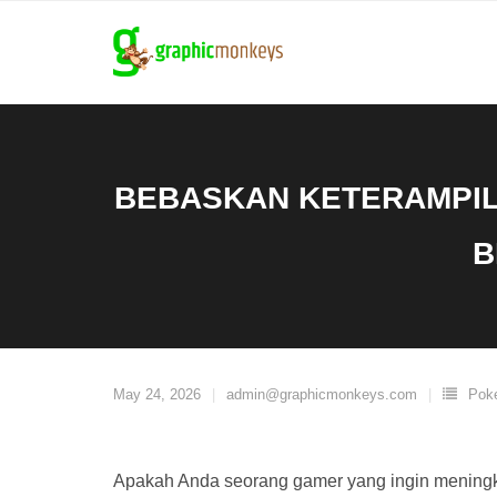
Skip
to
content
BEBASKAN KETERAMPIL
B
May 24, 2026
admin@graphicmonkeys.com
Pok
Apakah Anda seorang gamer yang ingin meningk