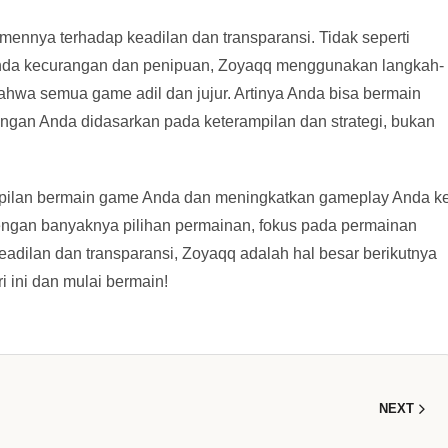
nya terhadap keadilan dan transparansi. Tidak seperti
landa kecurangan dan penipuan, Zoyaqq menggunakan langkah-
wa semua game adil dan jujur. Artinya Anda bisa bermain
gan Anda didasarkan pada keterampilan dan strategi, bukan
ampilan bermain game Anda dan meningkatkan gameplay Anda k
engan banyaknya pilihan permainan, fokus pada permainan
eadilan dan transparansi, Zoyaqq adalah hal besar berikutnya
i ini dan mulai bermain!
NEXT