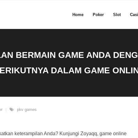
Home
Poker
Slot
Cas
AN BERMAIN GAME ANDA DENG
ERIKUTNYA DALAM GAME ONLI
er
pkv games
atkan keterampilan Anda? Kunjungi Zoyaqq, game online