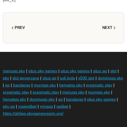
PREV
NEXT
menuqq pkv
|
situs pkv games
|
situs pkv games
|
situs qq
|
slot
|
pkv
|
slot terpercaya
|
situs qq
|
judi bola
|
x500 slot
|
dominoqq pkv
|
qq
|
bandarqq
|
murniqq pkv
|
hematqq pkv
|
pragmatic play
|
pragmatic play
|
pragmatic play
|
menuqq pkv
|
murniqq pkv
|
hematqq pkv
|
dominoqq pkv
|
qq
|
bandarqq
|
situs pkv games
|
pkv qq
|
majestibet
|
miyaqq
|
gajibet
|
https://ahliqq.pkvgamesresmi.org/