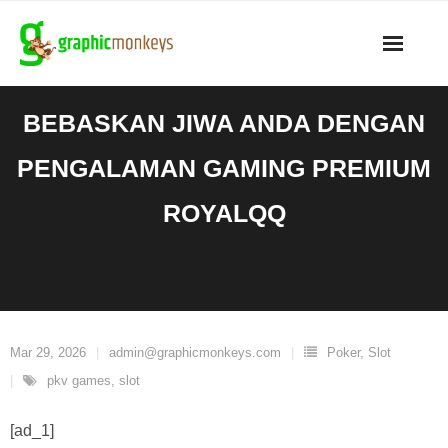
Skip
to
content
BEBASKAN JIWA ANDA DENGAN
PENGALAMAN GAMING PREMIUM
ROYALQQ
Mar 29, 2026
admin@graphicmonkeys.com
Poker
,
Slot
pkv games
,
slot
[ad_1]