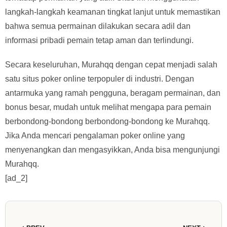
langkah-langkah keamanan tingkat lanjut untuk memastikan
bahwa semua permainan dilakukan secara adil dan
informasi pribadi pemain tetap aman dan terlindungi.
Secara keseluruhan, Murahqq dengan cepat menjadi salah
satu situs poker online terpopuler di industri. Dengan
antarmuka yang ramah pengguna, beragam permainan, dan
bonus besar, mudah untuk melihat mengapa para pemain
berbondong-bondong berbondong-bondong ke Murahqq.
Jika Anda mencari pengalaman poker online yang
menyenangkan dan mengasyikkan, Anda bisa mengunjungi
Murahqq.
[ad_2]