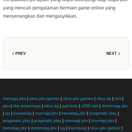
yang mencari pengalaman bermain game online yang
menyenangkan dan mengasyikkan.
PREV
NEXT
menuqq pkv
|
situs pkv games
|
situs pkv games
|
situs qq
|
slot
|
pkv
|
slot terpercaya
|
situs qq
|
judi bola
|
x500 slot
|
dominoqq pkv
|
qq
|
bandarqq
|
murniqq pkv
|
hematqq pkv
|
pragmatic play
|
pragmatic play
|
pragmatic play
|
menuqq pkv
|
murniqq pkv
|
hematqq pkv
|
dominoqq pkv
|
qq
|
bandarqq
|
situs pkv games
|