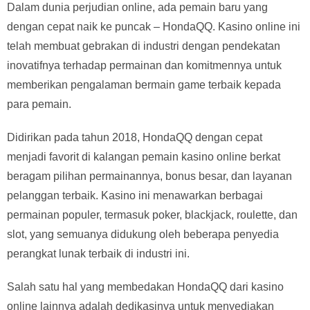
Dalam dunia perjudian online, ada pemain baru yang
dengan cepat naik ke puncak – HondaQQ. Kasino online ini
telah membuat gebrakan di industri dengan pendekatan
inovatifnya terhadap permainan dan komitmennya untuk
memberikan pengalaman bermain game terbaik kepada
para pemain.
Didirikan pada tahun 2018, HondaQQ dengan cepat
menjadi favorit di kalangan pemain kasino online berkat
beragam pilihan permainannya, bonus besar, dan layanan
pelanggan terbaik. Kasino ini menawarkan berbagai
permainan populer, termasuk poker, blackjack, roulette, dan
slot, yang semuanya didukung oleh beberapa penyedia
perangkat lunak terbaik di industri ini.
Salah satu hal yang membedakan HondaQQ dari kasino
online lainnya adalah dedikasinya untuk menyediakan