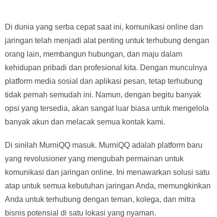
Di dunia yang serba cepat saat ini, komunikasi online dan
jaringan telah menjadi alat penting untuk terhubung dengan
orang lain, membangun hubungan, dan maju dalam
kehidupan pribadi dan profesional kita. Dengan munculnya
platform media sosial dan aplikasi pesan, tetap terhubung
tidak pernah semudah ini. Namun, dengan begitu banyak
opsi yang tersedia, akan sangat luar biasa untuk mengelola
banyak akun dan melacak semua kontak kami.
Di sinilah MurniQQ masuk. MurniQQ adalah platform baru
yang revolusioner yang mengubah permainan untuk
komunikasi dan jaringan online. Ini menawarkan solusi satu
atap untuk semua kebutuhan jaringan Anda, memungkinkan
Anda untuk terhubung dengan teman, kolega, dan mitra
bisnis potensial di satu lokasi yang nyaman.