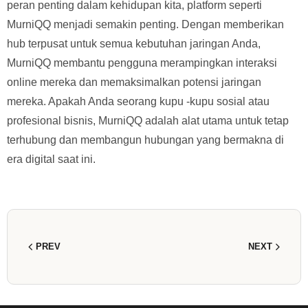
peran penting dalam kehidupan kita, platform seperti
MurniQQ menjadi semakin penting. Dengan memberikan
hub terpusat untuk semua kebutuhan jaringan Anda,
MurniQQ membantu pengguna merampingkan interaksi
online mereka dan memaksimalkan potensi jaringan
mereka. Apakah Anda seorang kupu -kupu sosial atau
profesional bisnis, MurniQQ adalah alat utama untuk tetap
terhubung dan membangun hubungan yang bermakna di
era digital saat ini.
PREV
NEXT