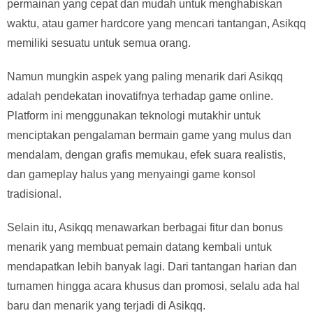
permainan yang cepat dan mudah untuk menghabiskan
waktu, atau gamer hardcore yang mencari tantangan, Asikqq
memiliki sesuatu untuk semua orang.
Namun mungkin aspek yang paling menarik dari Asikqq
adalah pendekatan inovatifnya terhadap game online.
Platform ini menggunakan teknologi mutakhir untuk
menciptakan pengalaman bermain game yang mulus dan
mendalam, dengan grafis memukau, efek suara realistis,
dan gameplay halus yang menyaingi game konsol
tradisional.
Selain itu, Asikqq menawarkan berbagai fitur dan bonus
menarik yang membuat pemain datang kembali untuk
mendapatkan lebih banyak lagi. Dari tantangan harian dan
turnamen hingga acara khusus dan promosi, selalu ada hal
baru dan menarik yang terjadi di Asikqq.