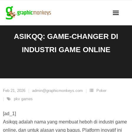
Skip
to
content
ASIKQQ: GAME-CHANGER DI
INDUSTRI GAME ONLINE
Feb 21, 2026
admin@graphicmonkeys.com
Poker
pkv games
[ad_1]
Asikqq adalah nama yang membuat heboh di industri game
online, dan untuk alasan yang bagus. Platform inovatif ini