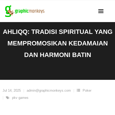
Skip
to
content
AHLIQQ: TRADISI SPIRITUAL YANG
MEMPROMOSIKAN KEDAMAIAN
DAN HARMONI BATIN
Jul 14, 2025
admin@graphicmonkeys.com
Poker
pkv games