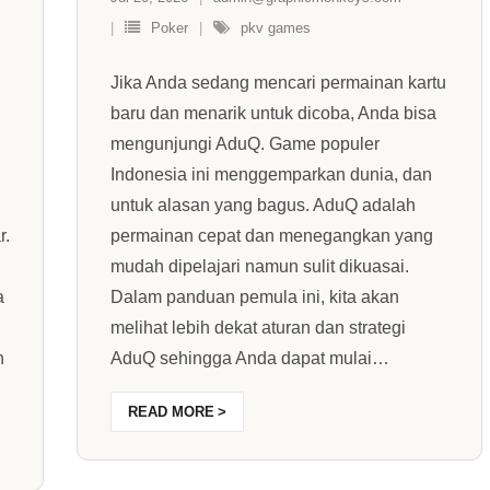
Poker
pkv games
Jika Anda sedang mencari permainan kartu
baru dan menarik untuk dicoba, Anda bisa
mengunjungi AduQ. Game populer
Indonesia ini menggemparkan dunia, dan
untuk alasan yang bagus. AduQ adalah
r.
permainan cepat dan menegangkan yang
mudah dipelajari namun sulit dikuasai.
a
Dalam panduan pemula ini, kita akan
melihat lebih dekat aturan dan strategi
n
AduQ sehingga Anda dapat mulai
…
READ MORE