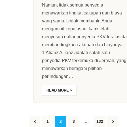
Namun, tidak semua penyedia
menawarkan tingkat cakupan dan biaya
yang sama. Untuk membantu Anda
mengambil keputusan, kami telah
menyusun daftar penyedia PKV teratas d
membandingkan cakupan dan biayanya.
1.Alianz Allianz adalah salah satu
penyedia PKV terkemuka di Jerman, yang
menawarkan beragam pilihan
perlindungan
…
READ MORE
1
2
3
…
132