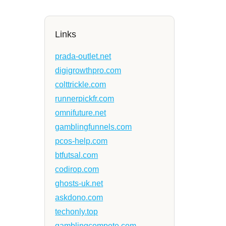
Links
prada-outlet.net
digigrowthpro.com
colttrickle.com
runnerpickfr.com
omnifuture.net
gamblingfunnels.com
pcos-help.com
btfutsal.com
codirop.com
ghosts-uk.net
askdono.com
techonly.top
gamblingcompete.com