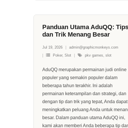
Panduan Utama AduQQ: Tip
dan Trik Menang Besar
Jul 19, 2026
admin@graphicmonkeys.com
Poker
,
Slot
pkv games
,
slot
AduQQ merupakan permainan judi online
populer yang semakin populer dalam
beberapa tahun terakhir. Ini adalah
permainan keterampilan dan strategi, dan
dengan tip dan trik yang tepat, Anda dapat
meningkatkan peluang Anda untuk menan
besar. Dalam panduan utama AduQQ ini,
kami akan memberi Anda beberapa tip da