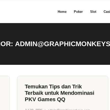
Home
Poker
Slot
Cas
HOR:
ADMIN@GRAPHICMONKEYS
Temukan Tips dan Trik
Terbaik untuk Mendominasi
PKV Games QQ