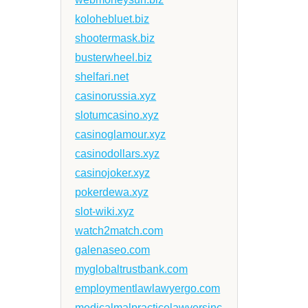
kolohebluet.biz
shootermask.biz
busterwheel.biz
shelfari.net
casinorussia.xyz
slotumcasino.xyz
casinoglamour.xyz
casinodollars.xyz
casinojoker.xyz
pokerdewa.xyz
slot-wiki.xyz
watch2match.com
galenaseo.com
myglobaltrustbank.com
employmentlawlawyergo.com
medicalmalpracticelawyersinc