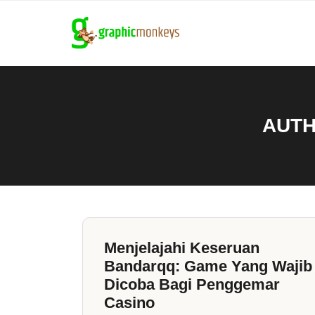
Skip
to
content
AUT
Menjelajahi Keseruan
Bandarqq: Game Yang Wajib
Dicoba Bagi Penggemar
Casino