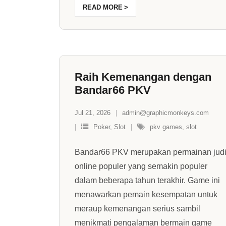
READ MORE
Raih Kemenangan dengan
Bandar66 PKV
Jul 21, 2026
admin@graphicmonkeys.com
Poker
,
Slot
pkv games
,
slot
Bandar66 PKV merupakan permainan jud
online populer yang semakin populer
dalam beberapa tahun terakhir. Game ini
menawarkan pemain kesempatan untuk
meraup kemenangan serius sambil
menikmati pengalaman bermain game